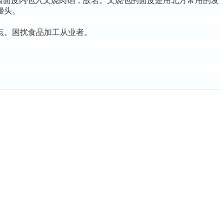
因面皮内包入叉烧肉馅，故名。叉烧包的面皮是用北方常用的发
馒头。
点。困扰食品加工从业者。