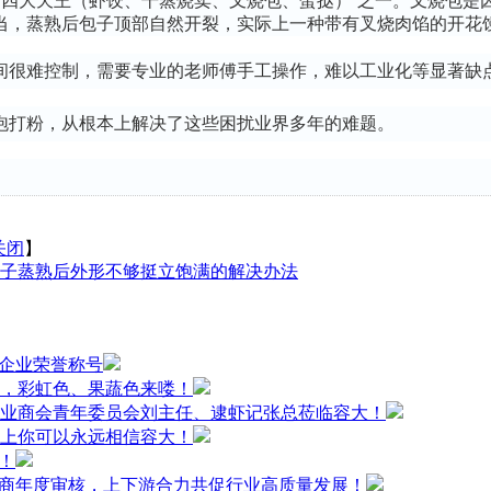
“四大天王（虾饺、干蒸烧卖、叉烧包、蛋挞）”之一。叉烧包是
当，蒸熟后包子顶部自然开裂，实际上一种带有叉烧肉馅的开花
间很难控制，需要专业的老师傅手工操作，难以工业化等显著缺
泡
打粉，从根本上解决了这些困扰业界多年的难题。
关闭
】
子蒸熟后外形不够挺立饱满的解决办法
小企业荣誉称号
，彩虹色、果蔬色来喽！
业商会青年委员会刘主任、逮虾记张总莅临容大！
上你可以永远相信容大！
！
应商年度审核，上下游合力共促行业高质量发展！