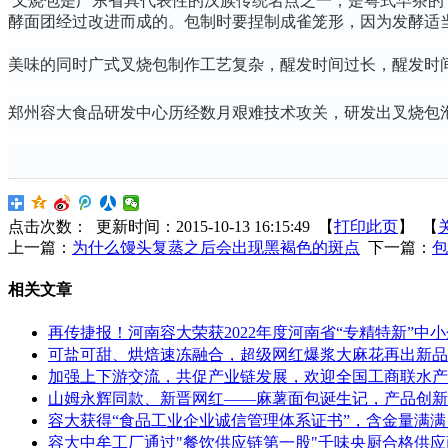
叉烧包是广东省具代表性的汉族传统名点之一，是粤式早茶的
酵面团经过改进而成的。包制时要捏制成雀笼形，因为发酵适
美味的同时广式叉烧包制作工艺复杂，醒发时间过长，醒发时
郑州容大食品研发中心历经数月艰难技术攻关，研发出叉烧包
点击次数：
更新时间：2015-10-13 16:15:49 【
打印此页
】 【
上一篇：
为什么馒头复蒸之后会出现黑褐色的斑点
下一篇：
包
相关文章
再传捷报！河南容大荣获2022年度河南省“专精特新”中
可盐可甜、烘焙速冻融合，超级网红爆浆大麻花再出新品
加强上下游交流，共促产业链发展，欢迎全国工商联水产
山姆永辉同款、新晋网红——麻薯面包诞生记，产品创新
容大获得“食品工业企业诚信管理体系证书”，含金量满满
容大中牟工厂通过"餐饮供应链第一股"千味央厨合格供