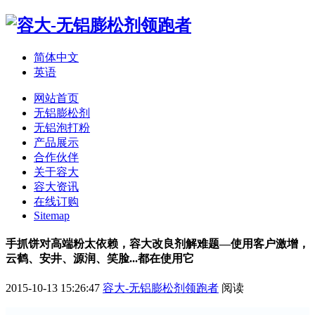
简体中文
英语
网站首页
无铝膨松剂
无铝泡打粉
产品展示
合作伙伴
关于容大
容大资讯
在线订购
Sitemap
手抓饼对高端粉太依赖，容大改良剂解难题—使用客户激增，
云鹤、安井、源润、笑脸...都在使用它
2015-10-13 15:26:47
容大-无铝膨松剂领跑者
阅读