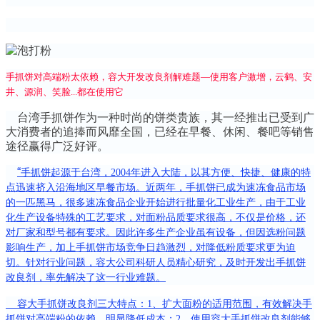
手抓饼对高端粉太依赖，容大开发改良剂解难题
—使用客户激增，云鹤、安
井、源润、笑脸...都在使用它
台湾手抓饼作为一种时尚的饼类贵族，其一经推出已受到广
大消费者的追捧而风靡全国，已经在早餐、休闲、餐吧等销售
途径赢得广泛好评。
“
手抓饼起源于台湾，2004年进入大陆，以其方便、快捷、健康的特
点迅速挤入沿海地区早餐市场。近两年，手抓饼已成为速冻食品市场
的一匹黑马，很多速冻食品企业开始进行批量化工业生产，由于工业
化生产设备特殊的工艺要求，对面粉品质要求很高，不仅是价格，还
对厂家和型号都有要求。因此许多生产企业虽有设备，但因选粉问题
影响生产，加上手抓饼市场竞争日趋激烈，对降低粉质要求更为迫
切。针对行业问题，容大公司科研人员精心研究，及时开发出手抓饼
改良剂，率先解决了这一行业难题。
容大手抓饼改良剂
三
大特点：1、扩大面粉的适用范围，有效解决手
抓饼对高端粉的依赖
，明显降低成本
；
2
、使用容大手抓饼改良剂能够