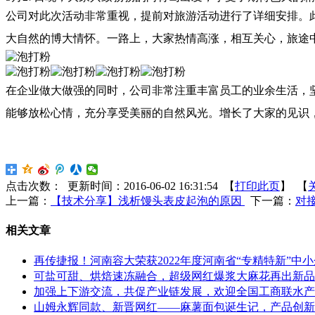
公司对此次活动非常重视，提前对旅游活动进行了详细安排。
大自然的博大情怀。一路上，大家热情高涨，相互关心，旅途
在企业做大做强的同时，公司非常注重丰富员工的业余生活，
能够放松心情，充分享受美丽的自然风光。增长了大家的见识
点击次数：
更新时间：2016-06-02 16:31:54 【
打印此页
】 【
上一篇：
【技术分享】浅析馒头表皮起泡的原因
下一篇：
对
相关文章
再传捷报！河南容大荣获2022年度河南省“专精特新”中
可盐可甜、烘焙速冻融合，超级网红爆浆大麻花再出新品
加强上下游交流，共促产业链发展，欢迎全国工商联水产
山姆永辉同款、新晋网红——麻薯面包诞生记，产品创新