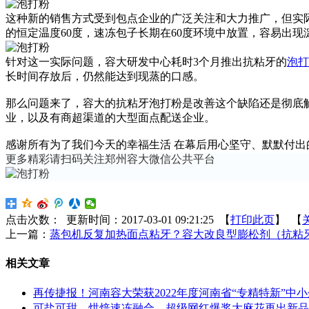
这种新的销售方式受到包点企业的广泛关注和大力推广，但实
的恒定温度60度，速冻包子长期在60度环境中放置，容易出
针对这一实际问题，容大研发中心耗时3个月推出抗粘牙的
泡打
长时间存放后，仍然能达到现蒸的口感。
那么问题来了，容大的抗粘牙泡打粉是改善这个缺陷还是彻底
业，以及有商超渠道的大型面点配送企业。
感谢所有为了我们今天的幸福生活 在幕后用心坚守、默默付出
更多精彩请扫码关注郑州容大微信公共平台
点击次数：
更新时间：2017-03-01 09:21:25 【
打印此页
】 【
上一篇：
蒸包机反复加热面点粘牙？容大改良型膨松剂（抗粘
相关文章
再传捷报！河南容大荣获2022年度河南省“专精特新”中
可盐可甜、烘焙速冻融合，超级网红爆浆大麻花再出新品